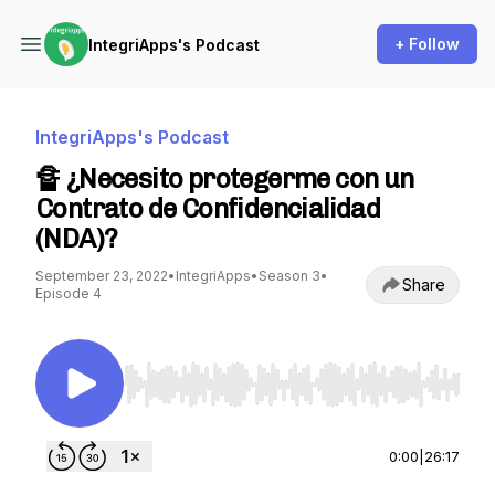
+ Follow
IntegriApps's Podcast
IntegriApps's Podcast
🔏 ¿Necesito protegerme con un
Contrato de Confidencialidad
(NDA)?
September 23, 2022
•
IntegriApps
•
Season 3
•
Share
Episode 4
Use Left/Right to seek, Home/End to jump to st
0:00
|
26:17